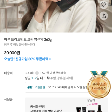
아론 트리트먼트 크림 염색약 360g
염색 후 머릿결이 좋아진다.
30,000
원
오늘만! 신규가입 30% 쿠폰혜택 >
배송비
3,000원
ㅣ 5만원 이상 무료배송
평균
1~2
일 내 도착
(주말, 공휴일 제외)
오늘출발
06 : 12 : 46 내에 결제 시 오늘 발송됩니다.
사은품
창닫기