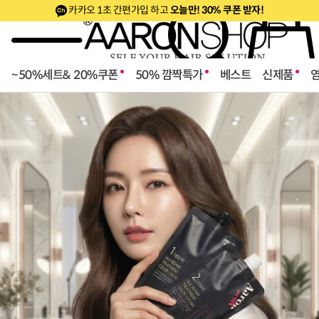
카카오 1초 간편가입 하고
오늘만! 30% 쿠폰 받자!
~50%세트& 20%쿠폰
50% 깜짝특가
베스트
신제품
로페셔널