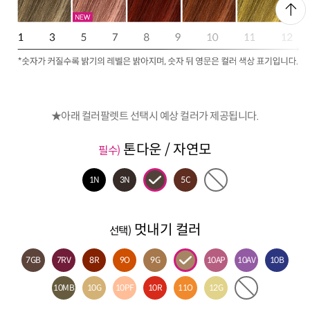
★아래 컬러팔렛트 선택시 예상 컬러가 제공됩니다.
톤다운 / 자연모
필수)
1N
3N
5C
멋내기 컬러
선택)
7GB
7RV
8R
9O
9G
10AP
10AV
10B
10MB
10G
10PF
10R
11O
12G