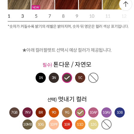
★아래 컬러팔렛트 선택시 예상 컬러가 제공됩니다.
톤다운 / 자연모
필수)
1N
3N
5C
멋내기 컬러
선택)
7GB
7RV
8R
9O
9G
10AP
10AV
10B
10MB
10G
10PF
10R
11O
12G