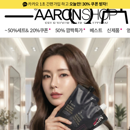
카카오 1초 간편가입 하고
오늘만! 30% 쿠폰 받자!
~50%세트& 20%쿠폰
50% 깜짝특가
베스트
신제품
로페셔널