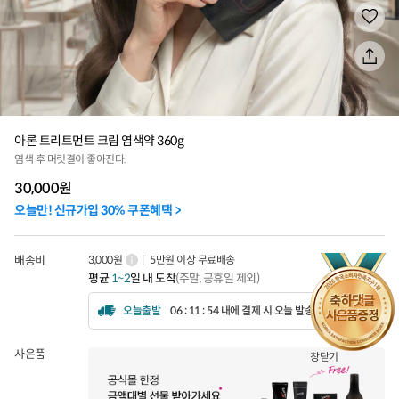
아론 트리트먼트 크림 염색약 360g
염색 후 머릿결이 좋아진다.
30,000
원
오늘만! 신규가입 30% 쿠폰혜택 >
배송비
3,000원
ㅣ 5만원 이상 무료배송
평균
1~2
일 내 도착
(주말, 공휴일 제외)
오늘출발
06 : 11 : 51 내에 결제 시 오늘 발송됩니다.
사은품
창닫기