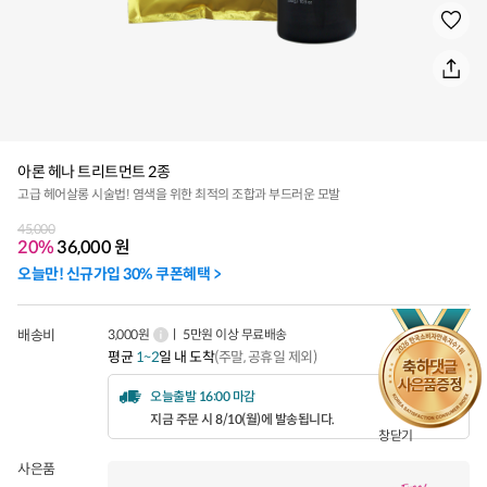
아론 헤나 트리트먼트 2종
고급 헤어살롱 시술법! 염색을 위한 최적의 조합과 부드러운 모발
45,000
20%
36,000
원
오늘만! 신규가입 30% 쿠폰혜택 >
배송비
3,000원
ㅣ 5만원 이상 무료배송
평균
1~2
일 내 도착
(주말, 공휴일 제외)
오늘출발 16:00 마감
지금 주문 시 8/10(월)에 발송됩니다.
창닫기
사은품