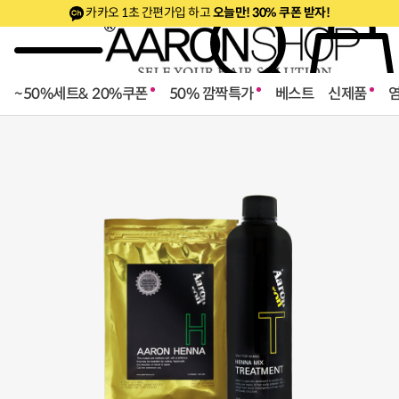
카카오 1초 간편가입 하고
오늘만! 30% 쿠폰 받자!
~50%세트& 20%쿠폰
50% 깜짝특가
베스트
신제품
로페셔널