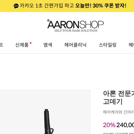
카카오 1초 간편가입 하고
오늘만! 30% 쿠폰 받자!
트
신제품
염색
헤어클리닉
스타일링
헤
아론 전문
고데기
헤어케어와 긴머리
20%
240,0