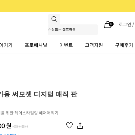
로그인 
0
어기기
프로페셔널
이벤트
고객지원
구매후기
가용 써모젯 디지털 매직 판
를 위한 헤어스타일링 헤어매직기
00
원
300,000