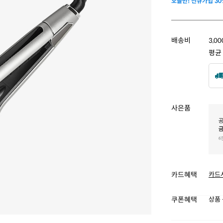
오늘만! 신규가입 30
배송비
3,0
평균
사은품
카드혜택
카드
쿠폰혜택
상품 