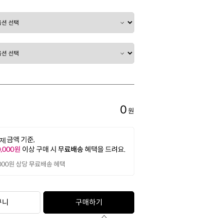
0
원
구니
구매하기