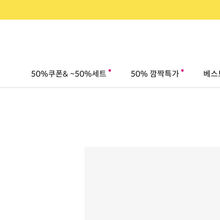
50%쿠폰& ~50%세트
50% 깜짝특가
베스