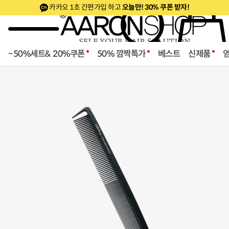
카카오 1초 간편가입 하고
오늘만! 30% 쿠폰 받자!
~50%세트& 20%쿠폰
50% 깜짝특가
베스트
신제품
로페셔널