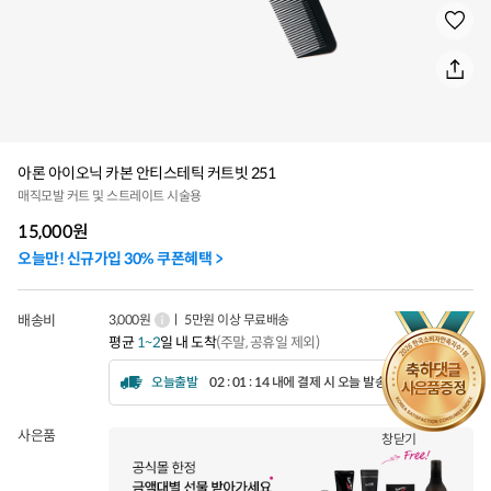
아론 아이오닉 카본 안티스테틱 커트빗 251
매직모발 커트 및 스트레이트 시술용
15,000
원
오늘만! 신규가입 30% 쿠폰혜택 >
배송비
3,000원
ㅣ 5만원 이상 무료배송
평균
1~2
일 내 도착
(주말, 공휴일 제외)
오늘출발
02 : 01 : 12 내에 결제 시 오늘 발송됩니다.
사은품
창닫기