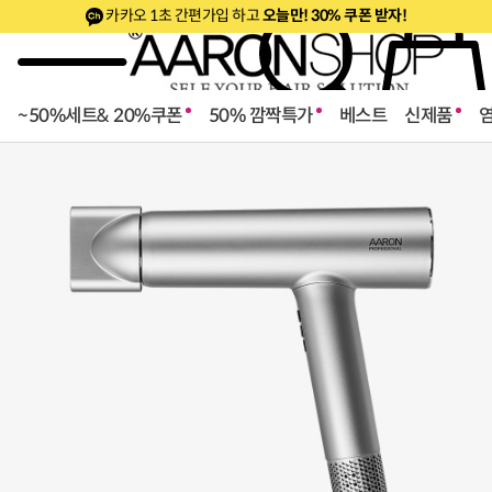
카카오 1초 간편가입 하고
오늘만! 30% 쿠폰 받자!
~50%세트& 20%쿠폰
50% 깜짝특가
베스트
신제품
로페셔널