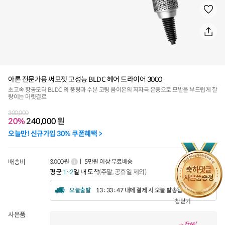
아론 전문가용 써모젯 고성능 BLDC 헤어 드라이어 3000
초고속 항공모터 BLDC 의 풍량과 수분 코팅 음이온의 저자극 온풍으로 모발을 부드럽게 찰
랑이는 머릿결로
300,000
20%
240,000
원
오늘만! 신규가입 30% 쿠폰혜택 >
배송비
3,000원
ㅣ 5만원 이상 무료배송
평균
1~2
일 내 도착
(주말, 공휴일 제외)
오늘출발
13 : 33 : 44 내에 결제 시 오늘 발송됩니다.
창닫기
사은품