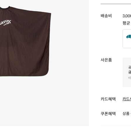
배송비
3,0
평균
사은품
카드혜택
카드
쿠폰혜택
상품 