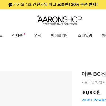
카카오 1초 간편가입 하고
오늘만! 30% 쿠폰 받자!
트
신제품
염색
헤어클리닉
스타일링
헤
아론 BC
커트나 염색, 펌 
30,000
원
오늘만! 신규가입 30