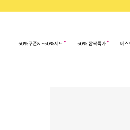
50%쿠폰& ~50%세트
50% 깜짝특가
베스