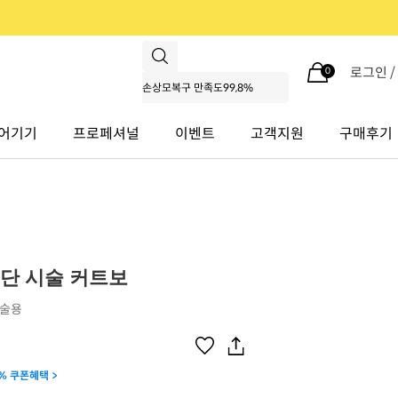
로그인 
0
어기기
프로페셔널
이벤트
고객지원
구매후기
원단 시술 커트보
시술용
% 쿠폰혜택 >