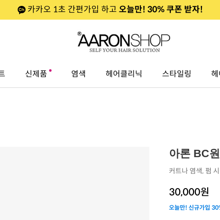
카카오 1초 간편가입 하고
오늘만! 30% 쿠폰 받자!
트
신제품
염색
헤어클리닉
스타일링
헤
아론 BC
커트나 염색, 펌 
30,000
원
오늘만! 신규가입 30