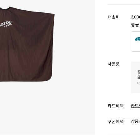
배송비
3,0
평균
사은품
카드혜택
카드
쿠폰혜택
상품 