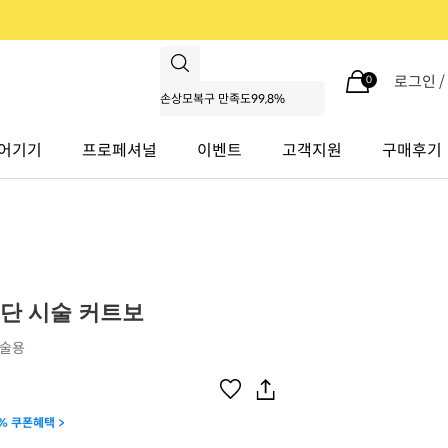
로그인 
0
어기기
프로페셔널
이벤트
고객지원
구매후기
원단 시술 커트보
시술용
% 쿠폰혜택 >