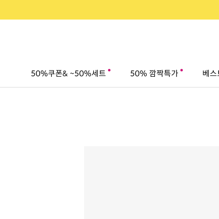
50%쿠폰& ~50%세트
50% 깜짝특가
베스