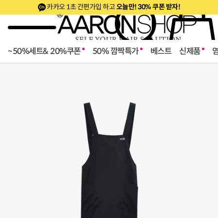
카카오 1초 간편가입 하고
오늘만! 30% 쿠폰 받자!
~50%세트& 20%쿠폰
50% 깜짝특가
베스트
신제품
로페셔널