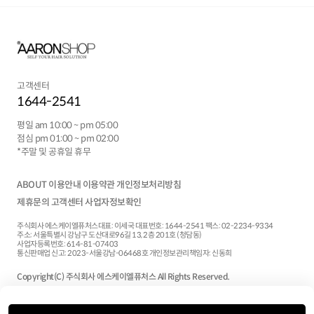
고객센터
1644-2541
평일 am 10:00 ~ pm 05:00
점심 pm 01:00 ~ pm 02:00
*주말 및 공휴일 휴무
ABOUT
이용안내
이용약관
개인정보처리방침
제휴문의
고객센터
사업자정보확인
주식회사 에스케이엘퓨처스
대표:
이세국
대표번호: 1644-2541
팩스: 02-2234-9334
주소: 서울특별시 강남구 도산대로96길 13, 2층 201호 (청담동)
사업자등록번호: 614-81-07403
통신판매업 신고: 2023-서울강남-06468호
개인정보관리책임자: 신동희
Copyright(C) 주식회사 에스케이엘퓨처스 All Rights Reserved.