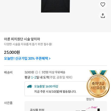
아론 피치원단 시술 앞치마
다양한 시술을 자유롭게 돕기 위한 필수품!
25,000
원
오늘만! 신규가입 30% 쿠폰혜택 >
배송비
3,000원
ㅣ 5만원 이상 무료배송
평균
1~2
일 내 도착
(주말, 공휴일 제외)
오늘출발 16:00 마감
지금 주문 시 8/10(월)에 발송됩니다.
창닫기
사은품