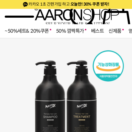
카카오 1초 간편가입 하고
오늘만! 30% 쿠폰 받자!
~50%세트& 20%쿠폰
50% 깜짝특가
베스트
신제품
로페셔널