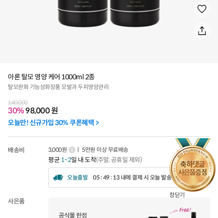
아론 탈모 영양 케어 1000ml 2종
탈모완화 기능성화장품 모발과 두피영양관리
140,000
30%
98,000
원
오늘만! 신규가입 30% 쿠폰혜택 >
배송비
3,000원
ㅣ 5만원 이상 무료배송
평균
1~2
일 내 도착
(주말, 공휴일 제외)
오늘출발
05 : 49 : 10 내에 결제 시 오늘 발송됩니다.
창닫기
사은품