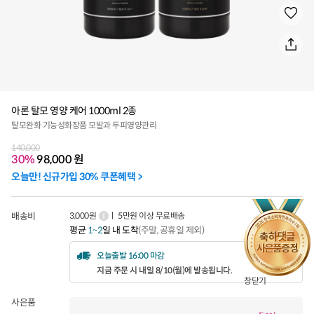
아론 탈모 영양 케어 1000ml 2종
탈모완화 기능성화장품 모발과 두피영양관리
140,000
30%
98,000
원
오늘만! 신규가입 30% 쿠폰혜택 >
배송비
3,000원
ㅣ 5만원 이상 무료배송
평균
1~2
일 내 도착
(주말, 공휴일 제외)
오늘출발 16:00 마감
지금 주문 시 내일 8/10(월)에 발송됩니다.
창닫기
사은품