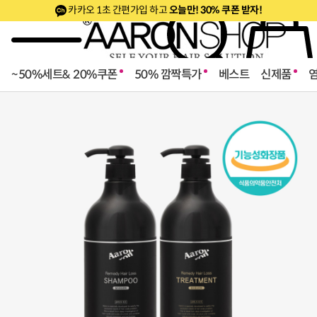
카카오 1초 간편가입 하고
오늘만! 30% 쿠폰 받자!
~50%세트& 20%쿠폰
50% 깜짝특가
베스트
신제품
로페셔널