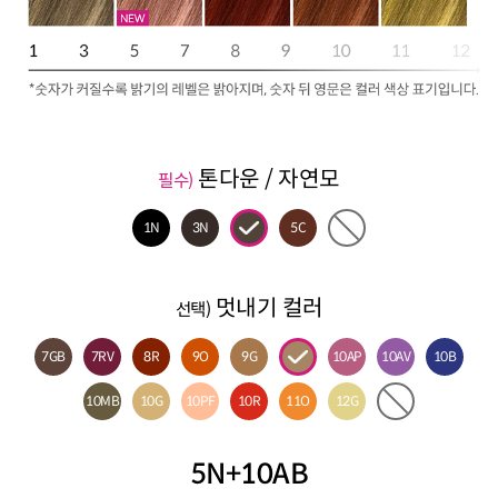
톤다운 / 자연모
필수)
1N
3N
5C
멋내기 컬러
선택)
7GB
7RV
8R
9O
9G
10AP
10AV
10B
10MB
10G
10PF
10R
11O
12G
5N+10AB