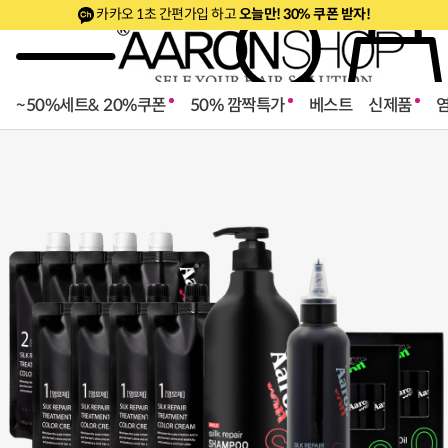
카카오 1초 간편가입 하고
오늘만! 30% 쿠폰 받자!
~50%세트& 20%쿠폰
50% 깜짝특가
베스트
신제품
로페셔널