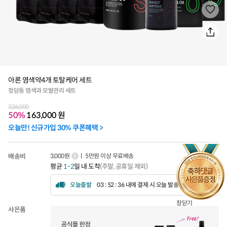
아론 염색약4개 토탈케어 세트
청담동 염색과 모발관리 세트
326,000
50%
163,000
원
오늘만! 신규가입 30% 쿠폰혜택 >
배송비
3,000원
ㅣ 5만원 이상 무료배송
평균
1~2
일 내 도착
(주말, 공휴일 제외)
오늘출발
03 : 52 : 34 내에 결제 시 오늘 발송됩니다.
창닫기
사은품