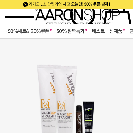
카카오 1초 간편가입 하고
오늘만! 30% 쿠폰 받자!
~50%세트& 20%쿠폰
50% 깜짝특가
베스트
신제품
로페셔널