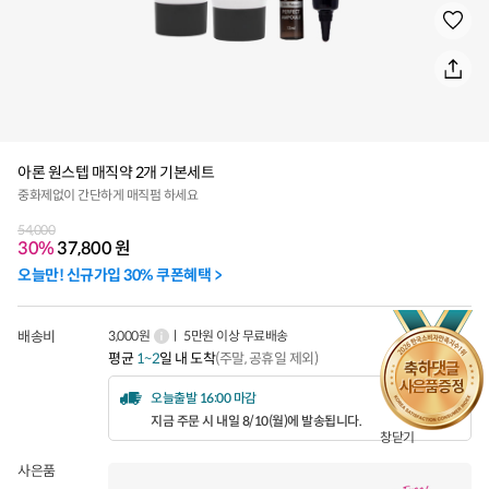
아론 원스텝 매직약 2개 기본세트
중화제없이 간단하게 매직펌 하세요
54,000
30%
37,800
원
오늘만! 신규가입 30% 쿠폰혜택 >
배송비
3,000원
ㅣ 5만원 이상 무료배송
평균
1~2
일 내 도착
(주말, 공휴일 제외)
오늘출발 16:00 마감
지금 주문 시 내일 8/10(월)에 발송됩니다.
창닫기
사은품