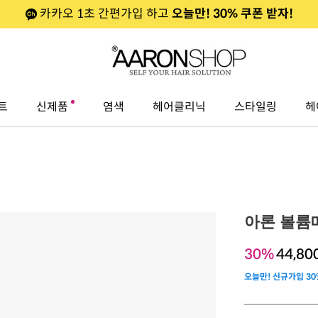
카카오 1초 간편가입 하고
오늘만! 30% 쿠폰 받자!
트
신제품
염색
헤어클리닉
스타일링
헤
아론 볼륨
30%
44,80
오늘만! 신규가입 30