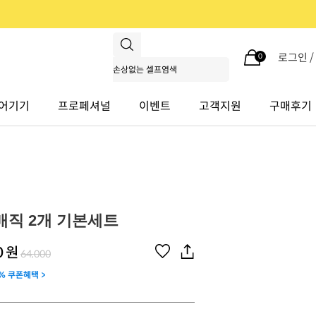
로그인 
0
어기기
프로페셔널
이벤트
고객지원
구매후기
매직 2개 기본세트
0
원
64,000
% 쿠폰혜택 >