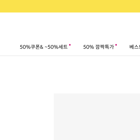
50%쿠폰& ~50%세트
50% 깜짝특가
베스