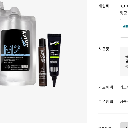
배송비
3,0
평균
사은품
카드혜택
카드
쿠폰혜택
상품 