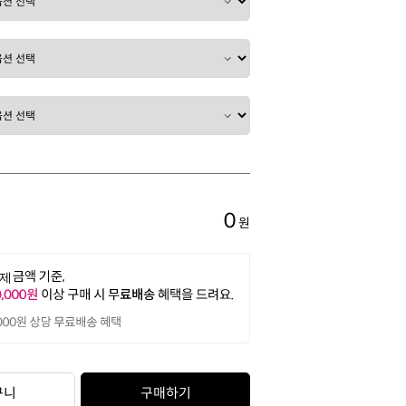
0
원
구니
구매하기