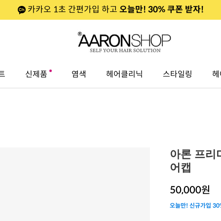
카카오 1초 간편가입 하고
오늘만! 30% 쿠폰 받자!
트
신제품
염색
헤어클리닉
스타일링
헤
아론 프리
어캡
50,000
원
오늘만! 신규가입 30