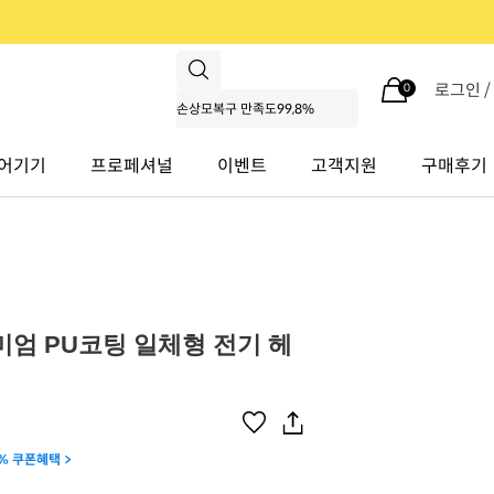
로그인 
0
어기기
프로페셔널
이벤트
고객지원
구매후기
미엄 PU코팅 일체형 전기 헤
% 쿠폰혜택 >