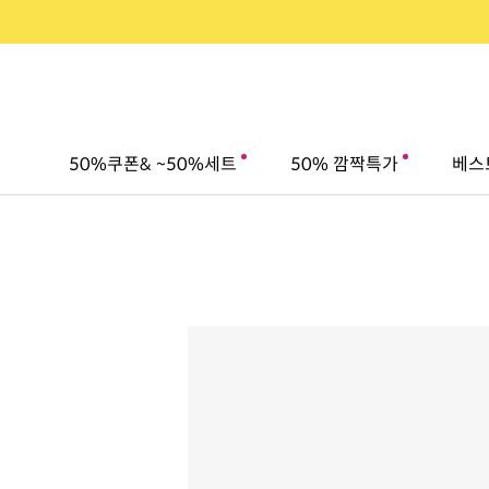
50%쿠폰& ~50%세트
50% 깜짝특가
베스