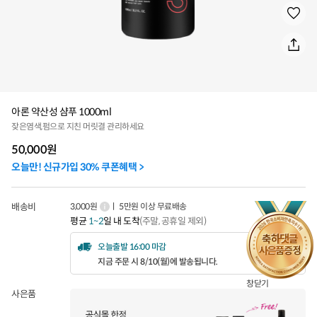
아론 약산성 샴푸 1000ml
잦은염색,펌으로 지친 머릿결 관리하세요
50,000
원
오늘만! 신규가입 30% 쿠폰혜택 >
배송비
3,000원
ㅣ 5만원 이상 무료배송
평균
1~2
일 내 도착
(주말, 공휴일 제외)
오늘출발 16:00 마감
지금 주문 시 8/10(월)에 발송됩니다.
창닫기
사은품