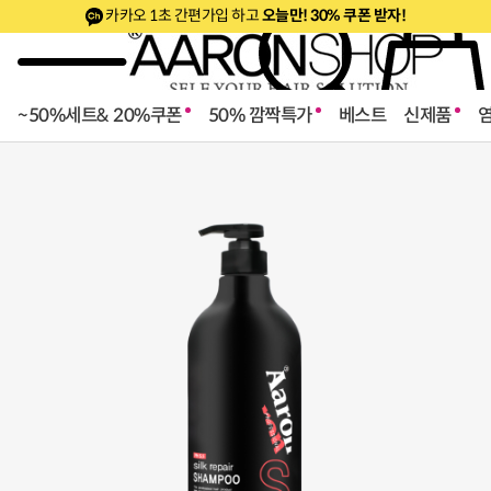
카카오 1초 간편가입 하고
오늘만! 30% 쿠폰 받자!
~50%세트& 20%쿠폰
50% 깜짝특가
베스트
신제품
로페셔널