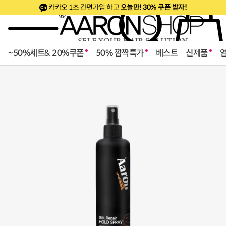
카카오 1초 간편가입 하고
오늘만! 30% 쿠폰 받자!
~50%세트& 20%쿠폰
50% 깜짝특가
베스트
신제품
로페셔널