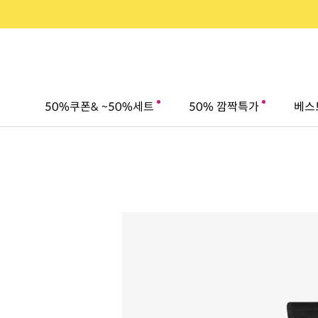
50%쿠폰& ~50%세트
50% 깜짝특가
베스