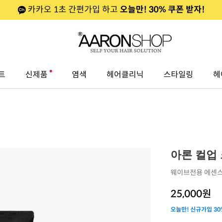
카카오 1초 간편가입 하고
오늘만! 30% 쿠폰 받자!
트
신제품
염색
헤어클리닉
스타일링
헤
아론 컬업 
웨이브전용 에센스
25,000
원
오늘만! 신규가입 30