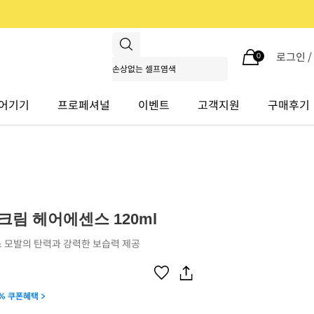
로그인 
0
어기기
프로페셔널
이벤트
고객지원
구매후기
크림 헤어에센스 120ml
 모발의 탄력과 강력한 보습력 제공
% 쿠폰혜택 >