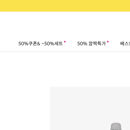
50%쿠폰& ~50%세트
50% 깜짝특가
베스