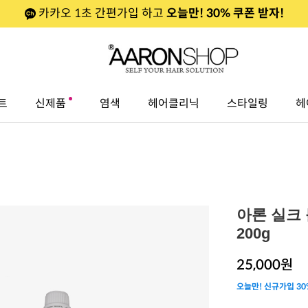
카카오 1초 간편가입 하고
오늘만! 30% 쿠폰 받자!
트
신제품
염색
헤어클리닉
스타일링
헤
아론 실크
200g
25,000
원
오늘만! 신규가입 30