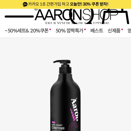
만! 30% 쿠폰 받자!
카카오 1초 간편가입 하고
오늘
~50%세트& 20%쿠폰
50% 깜짝특가
베스트
신제품
로페셔널