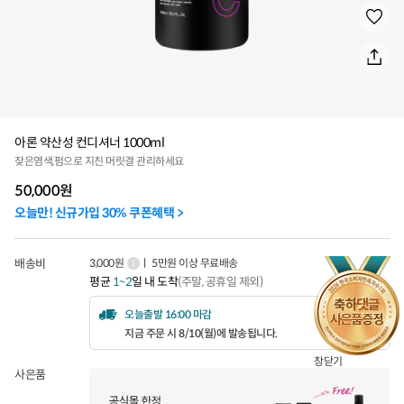
아론 약산성 컨디셔너 1000ml
잦은염색,펌으로 지친 머릿결 관리하세요
50,000
원
오늘만! 신규가입 30% 쿠폰혜택 >
배송비
3,000원
ㅣ 5만원 이상 무료배송
평균
1~2
일 내 도착
(주말, 공휴일 제외)
오늘출발 16:00 마감
지금 주문 시 8/10(월)에 발송됩니다.
창닫기
사은품