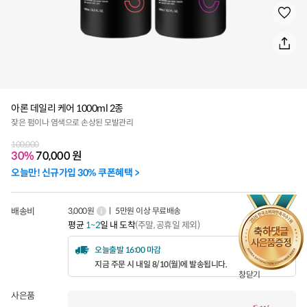
아론 데일리 케어 1000ml 2종
잦은 펌이나 염색으로 손상된 모발관리
100,000
30%
70,000
원
오늘만! 신규가입 30% 쿠폰혜택 >
배송비
3,000원
ㅣ 5만원 이상 무료배송
평균
1~2
일 내 도착
(주말, 공휴일 제외)
오늘출발 16:00 마감
지금 주문 시 내일 8/10(월)에 발송됩니다.
창닫기
사은품