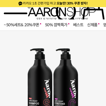
카카오 1초 간편가입 하고
오늘만! 30% 쿠폰 받자!
~50%세트& 20%쿠폰
50% 깜짝특가
베스트
신제품
로페셔널