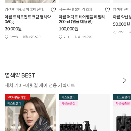
염색후 머릿결이 좋아진다.
사용 즉시! 물미역 효과
염색후 큐티
아론 트리트먼트 크림 염색약
아론 퍼펙트 헤어앰플 데일리
아론 약산성
360g
200ml (앰플 대용량)
50,000원
30,000원
100,000원
729
리
3,998
리뷰 :
90,620
711
리뷰 :
19,290
염색약 BEST
새치 커버+머릿결 케어 전용 기획세트