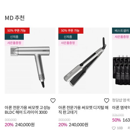
MD 추천
청담샵 염색
아론 전문가용 써모젯 고성능
아론 전문가용 써모젯 디지털 매
아론 염색
BLDC 헤어 드라이어 3000
직 판고데기
326,000
50%
163
300,000
300,000
20%
240,000원
20%
240,000원
103
리