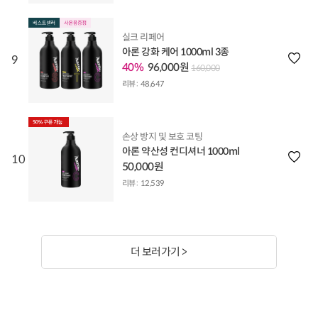
실크 리페어
아론 강화 케어 1000ml 3종
9
40%
96,000원
160,000
리뷰 :
48,647
손상 방지 및 보호 코팅
아론 약산성 컨디셔너 1000ml
10
50,000원
리뷰 :
12,539
더 보러가기 >