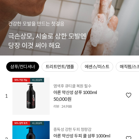
샴푸/컨디셔너
트리트먼트/앰플
에센스/미스트
매직펌/스
염색후 큐티클 복원 필수
아론 약산성 샴푸 1000ml
1
50,000원
리뷰 :
24,988
중독성 강한 두피 청량감
아론 약산성 두피 쿨 샴푸 1000ml