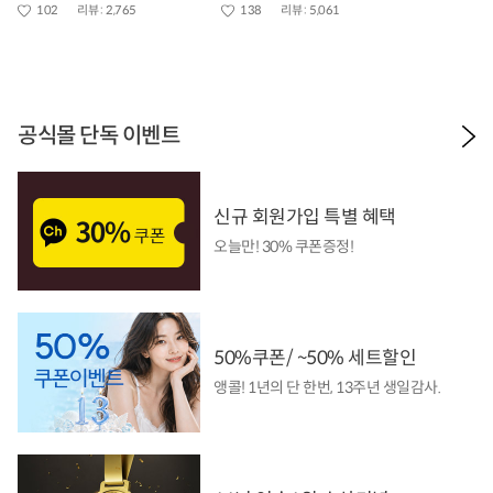
102
리뷰 :
2,765
138
리뷰 :
5,061
공식몰 단독 이벤트
신규 회원가입 특별 혜택
오늘만! 30% 쿠폰증정!
50%쿠폰/ ~50% 세트할인
앵콜! 1년의 단 한번, 13주년 생일감사.