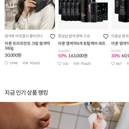
염색후 머릿결이 좋아진다.
청담샵 염색 완벽 구성
미용실 염색
아론 트리트먼트 크림 염색약
아론 염색약4개 토탈케어 세트
아론 염색약
360g
326,000
87,000
30,000원
50%
163,000원
30%
60,
3,998
리뷰 :
90,620
103
리뷰 :
90,620
867
리
지금 인기 상품 랭킹