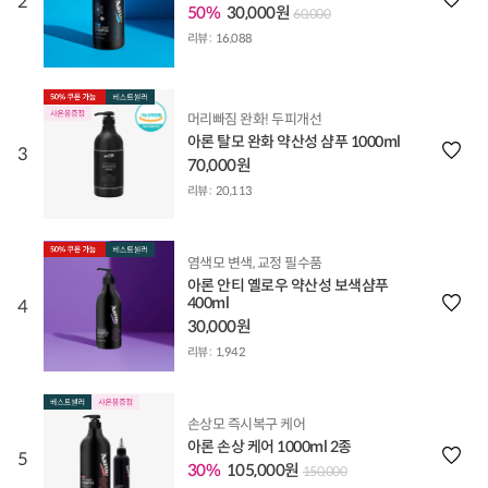
2
50%
30,000원
60,000
리뷰 :
16,088
머리빠짐 완화! 두피개선
아론 탈모 완화 약산성 샴푸 1000ml
3
70,000원
리뷰 :
20,113
염색모 변색, 교정 필수품
아론 안티 옐로우 약산성 보색샴푸
400ml
4
30,000원
리뷰 :
1,942
손상모 즉시복구 케어
아론 손상 케어 1000ml 2종
5
30%
105,000원
150,000