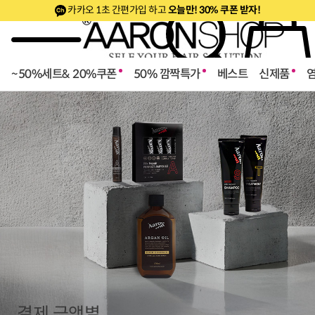
카카오 1초 간편가입 하고
오늘만! 30% 쿠폰 받자!
~50%세트& 20%쿠폰
50% 깜짝특가
베스트
신제품
로페셔널
결제 금액별