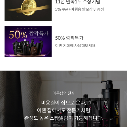
11년 연속1위 수상기념
5% 쿠폰+여행용 탈모샴푸 증정
50% 깜짝특가
이번 기회에 사용해보세요.
아론샵의 진심
미용실이 집으로 온다.
이젠 집에서도 전문가처럼
완성도 높은 스타일링이 가능해집니다.