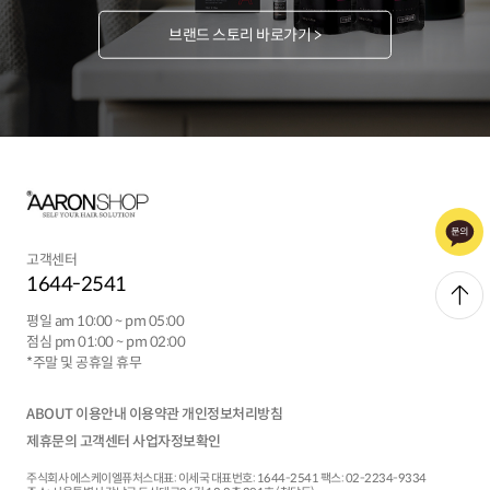
브랜드 스토리 바로가기 >
고객센터
1644-2541
평일 am 10:00 ~ pm 05:00
점심 pm 01:00 ~ pm 02:00
*주말 및 공휴일 휴무
ABOUT
이용안내
이용약관
개인정보처리방침
제휴문의
고객센터
사업자정보확인
주식회사 에스케이엘퓨처스
대표:
이세국
대표번호: 1644-2541
팩스: 02-2234-9334