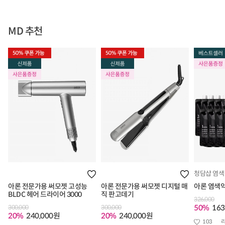
MD 추천
청담샵 염색
아론 전문가용 써모젯 고성능
아론 전문가용 써모젯 디지털 매
아론 염색
BLDC 헤어 드라이어 3000
직 판고데기
326,000
50%
163
300,000
300,000
20%
240,000원
20%
240,000원
103
리