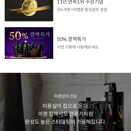
11년 연속1위 수상기념
5% 쿠폰+여행용 탈모샴푸 증정
50% 깜짝특가
이번 기회에 사용해보세요.
아론샵의 진심
미용실이 집으로 온다.
이젠 집에서도 전문가처럼
완성도 높은 스타일링이 가능해집니다.