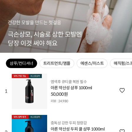
샴푸/컨디셔너
트리트먼트/앰플
에센스/미스트
매직펌/스
염색후 큐티클 복원 필수
아론 약산성 샴푸 1000ml
1
50,000원
리뷰 :
24,980
중독성 강한 두피 청량감
아론 약산성 두피 쿨 샴푸 1000ml