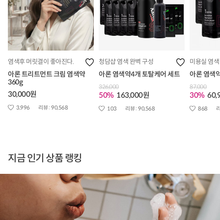
염색후 머릿결이 좋아진다.
청담샵 염색 완벽 구성
미용실 염색
아론 트리트먼트 크림 염색약
아론 염색약4개 토탈케어 세트
아론 염색약
360g
326,000
87,000
30,000원
50%
163,000원
30%
60,
3,996
리뷰 :
90,568
103
리뷰 :
90,568
868
리
지금 인기 상품 랭킹