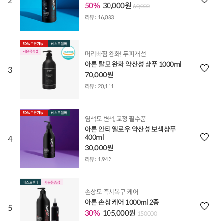
2
50%
30,000원
60,000
리뷰 :
16,083
머리빠짐 완화! 두피개선
아론 탈모 완화 약산성 샴푸 1000ml
3
70,000원
리뷰 :
20,111
염색모 변색, 교정 필수품
아론 안티 옐로우 약산성 보색샴푸
400ml
4
30,000원
리뷰 :
1,942
손상모 즉시복구 케어
아론 손상 케어 1000ml 2종
5
30%
105,000원
150,000