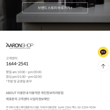
브랜드 스토리 바로가기 >
고객센터
1644-2541
평일 am 10:00 ~ pm 05:00
점심 pm 01:00 ~ pm 02:00
*주말 및 공휴일 휴무
ABOUT
이용안내
이용약관
개인정보처리방침
제휴문의
고객센터
사업자정보확인
주식회사 에스케이엘퓨처스
대표:
이세국
대표번호: 1644-2541
팩스: 02-2234-9334