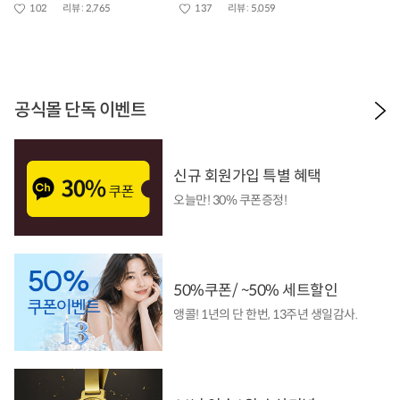
102
리뷰 :
2,765
137
리뷰 :
5,059
공식몰 단독 이벤트
신규 회원가입 특별 혜택
오늘만! 30% 쿠폰증정!
50%쿠폰/ ~50% 세트할인
앵콜! 1년의 단 한번, 13주년 생일감사.