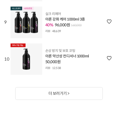
실크 리페어
아론 강화 케어 1000ml 3종
9
40%
96,000원
160,000
리뷰 :
48,639
손상 방지 및 보호 코팅
아론 약산성 컨디셔너 1000ml
10
50,000원
리뷰 :
12,538
더 보러가기 >