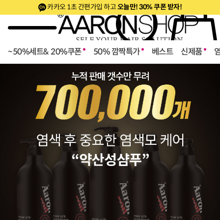
카카오 1초 간편가입 하고
오늘만! 30% 쿠폰 받자!
~50%세트& 20%쿠폰
50% 깜짝특가
베스트
신제품
로페셔널