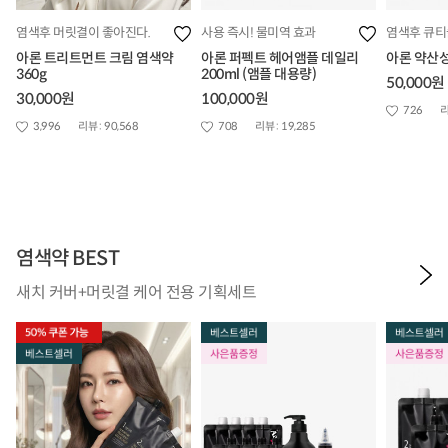
염색후 머릿결이 좋아진다.
사용 즉시! 물미역 효과
염색후 큐티
아론 트리트먼트 크림 염색약
아론 퍼펙트 헤어앰플 데일리
아론 약산성
360g
200ml (앰플 대용량)
50,000원
30,000원
100,000원
726
리
3,996
리뷰 :
90,568
708
리뷰 :
19,285
염색약 BEST
새치 커버+머릿결 케어 전용 기획세트