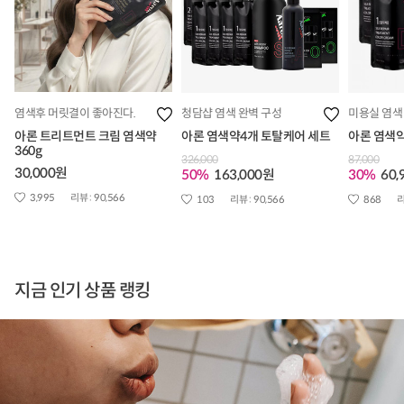
염색후 머릿결이 좋아진다.
청담샵 염색 완벽 구성
미용실 염색
아론 트리트먼트 크림 염색약
아론 염색약4개 토탈케어 세트
아론 염색약
360g
326,000
87,000
30,000원
50%
163,000원
30%
60,
3,995
리뷰 :
90,566
103
리뷰 :
90,566
868
리
지금 인기 상품 랭킹