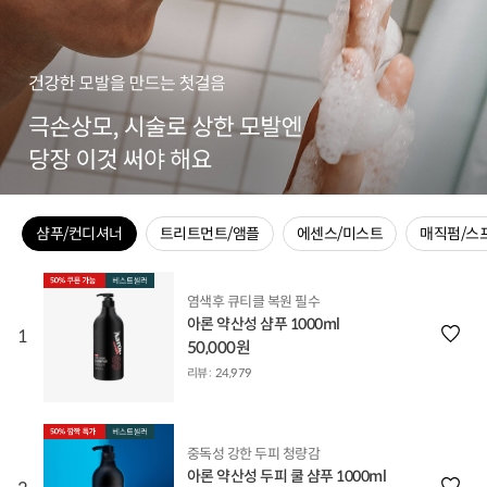
샴푸/컨디셔너
트리트먼트/앰플
에센스/미스트
매직펌/스
염색후 큐티클 복원 필수
아론 약산성 샴푸 1000ml
1
50,000원
리뷰 :
24,979
중독성 강한 두피 청량감
아론 약산성 두피 쿨 샴푸 1000ml