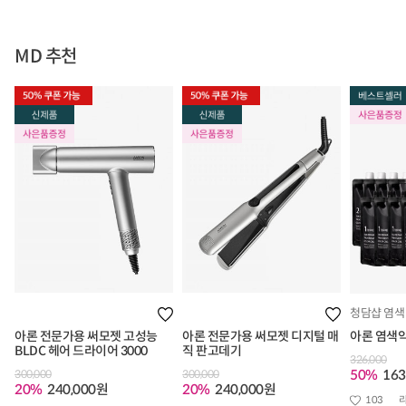
MD 추천
청담샵 염색
아론 전문가용 써모젯 고성능
아론 전문가용 써모젯 디지털 매
아론 염색
BLDC 헤어 드라이어 3000
직 판고데기
326,000
50%
163
300,000
300,000
20%
240,000원
20%
240,000원
103
리