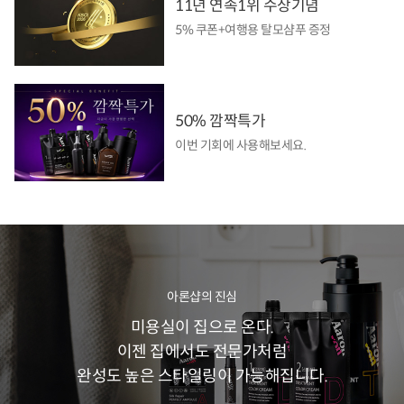
11년 연속1위 수상기념
5% 쿠폰+여행용 탈모샴푸 증정
50% 깜짝특가
이번 기회에 사용해보세요.
아론샵의 진심
미용실이 집으로 온다.
이젠 집에서도 전문가처럼
완성도 높은 스타일링이 가능해집니다.