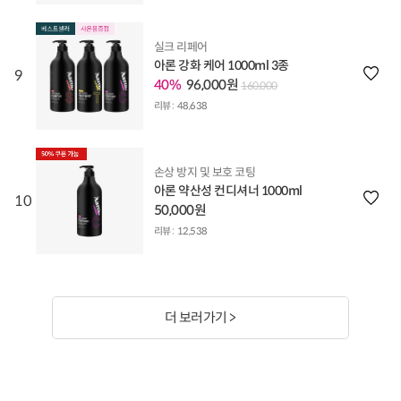
실크 리페어
아론 강화 케어 1000ml 3종
9
40%
96,000원
160,000
리뷰 :
48,638
손상 방지 및 보호 코팅
아론 약산성 컨디셔너 1000ml
10
50,000원
리뷰 :
12,538
더 보러가기 >