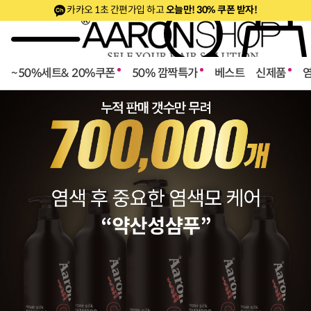
카카오 1초 간편가입 하고
오늘만! 30% 쿠폰 받자!
~50%세트& 20%쿠폰
50% 깜짝특가
베스트
신제품
로페셔널