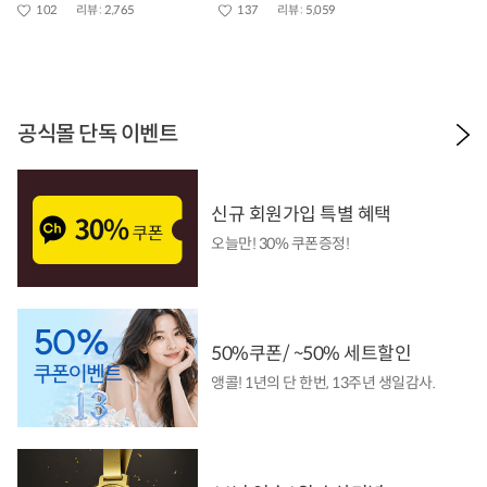
102
리뷰 :
2,765
137
리뷰 :
5,059
공식몰 단독 이벤트
신규 회원가입 특별 혜택
오늘만! 30% 쿠폰증정!
50%쿠폰/ ~50% 세트할인
앵콜! 1년의 단 한번, 13주년 생일감사.