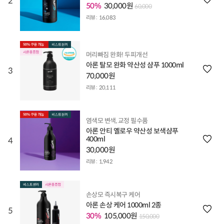
2
50%
30,000원
60,000
리뷰 :
16,083
머리빠짐 완화! 두피개선
아론 탈모 완화 약산성 샴푸 1000ml
3
70,000원
리뷰 :
20,111
염색모 변색, 교정 필수품
아론 안티 옐로우 약산성 보색샴푸
400ml
4
30,000원
리뷰 :
1,942
손상모 즉시복구 케어
아론 손상 케어 1000ml 2종
5
30%
105,000원
150,000