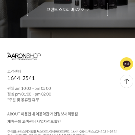
브랜드 스토리 바로가기 >
고객센터
1644-2541
평일 am 10:00 ~ pm 05:00
점심 pm 01:00 ~ pm 02:00
*주말 및 공휴일 휴무
ABOUT
이용안내
이용약관
개인정보처리방침
제휴문의
고객센터
사업자정보확인
주식회사 에스케이엘퓨처스
대표:
이세국
대표번호: 1644-2541
팩스: 02-2234-9334