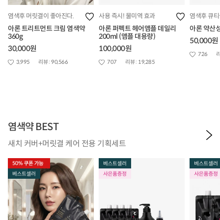
염색후 머릿결이 좋아진다.
사용 즉시! 물미역 효과
염색후 큐티
아론 트리트먼트 크림 염색약
아론 퍼펙트 헤어앰플 데일리
아론 약산성
360g
200ml (앰플 대용량)
50,000원
30,000원
100,000원
726
리
3,995
리뷰 :
90,566
707
리뷰 :
19,285
염색약 BEST
새치 커버+머릿결 케어 전용 기획세트