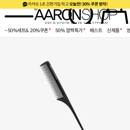
카카오 1초 간편가입 하고
오늘만! 30% 쿠폰 받자!
~50%세트& 20%쿠폰
50% 깜짝특가
베스트
신제품
로페셔널