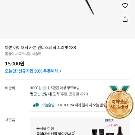
아론 아이오닉 카본 안티스테틱 꼬리빗 238
볼륨이나 후까시용 시술빗
15,000
원
오늘만! 신규가입 30% 쿠폰혜택 >
배송비
3,000원
ㅣ 5만원 이상 무료배송
평균
1~2
일 내 도착
(주말, 공휴일 제외)
오늘출발
14 : 00 : 22 내에 결제 시 오늘 발송됩니다.
사은품
창닫기