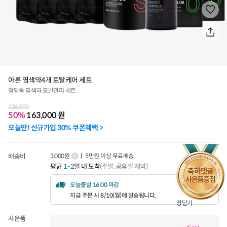
아론 염색약4개 토탈케어 세트
청담동 염색과 모발관리 세트
326,000
50%
163,000
원
오늘만! 신규가입 30% 쿠폰혜택 >
배송비
3,000원
ㅣ 5만원 이상 무료배송
평균
1~2
일 내 도착
(주말, 공휴일 제외)
오늘출발 16:00 마감
지금 주문 시 8/10(월)에 발송됩니다.
창닫기
사은품