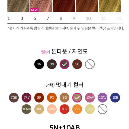
톤다운 / 자연모
필수)
1N
3N
5C
멋내기 컬러
선택)
7GB
7RV
8R
9O
9G
10AP
10AV
10B
10MB
10G
10PF
10R
11O
12G
5N+10AB