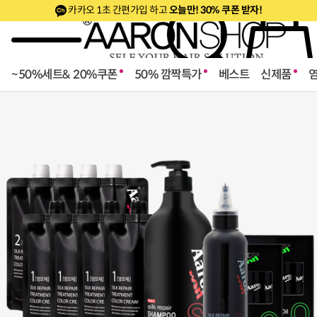
카카오 1초 간편가입 하고
오늘만! 30% 쿠폰 받자!
~50%세트& 20%쿠폰
50% 깜짝특가
베스트
신제품
로페셔널