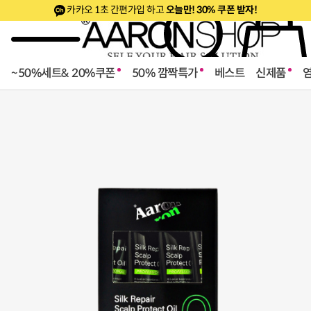
만! 30% 쿠폰 받자!
카카오 1초 간편가입 하고
오늘
~50%세트& 20%쿠폰
50% 깜짝특가
베스트
신제품
로페셔널