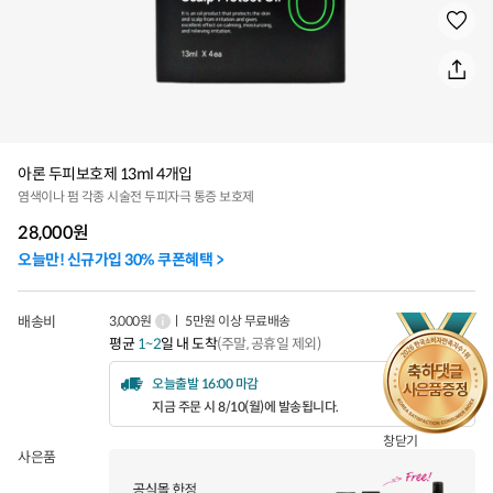
아론 두피보호제 13ml 4개입
염색이나 펌 각종 시술전 두피자극 통증 보호제
28,000
원
오늘만! 신규가입 30% 쿠폰혜택 >
배송비
3,000원
ㅣ 5만원 이상 무료배송
평균
1~2
일 내 도착
(주말, 공휴일 제외)
오늘출발 16:00 마감
지금 주문 시 8/10(월)에 발송됩니다.
창닫기
사은품