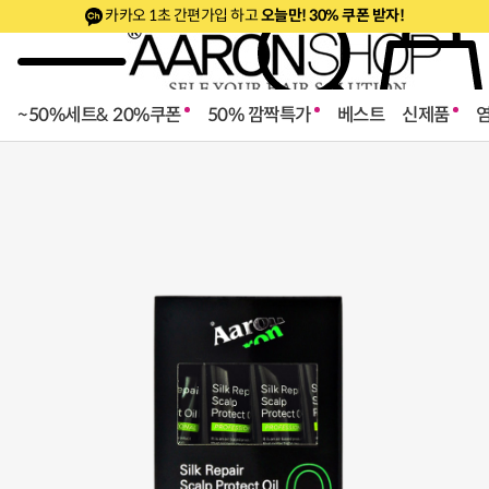
카카오 1초 간편가입 하고
오늘만! 30% 쿠폰 받자!
~50%세트& 20%쿠폰
50% 깜짝특가
베스트
신제품
로페셔널