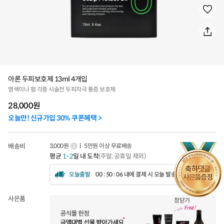
아론 두피보호제 13ml 4개입
염색이나 펌 각종 시술전 두피자극 통증 보호제
28,000
원
오늘만! 신규가입 30% 쿠폰혜택 >
배송비
3,000원
ㅣ 5만원 이상 무료배송
평균
1~2
일 내 도착
(주말, 공휴일 제외)
오늘출발
00 : 50 : 03 내에 결제 시 오늘 발송됩니다.
사은품
창닫기