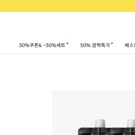
50%쿠폰& ~50%세트
50% 깜짝특가
베스