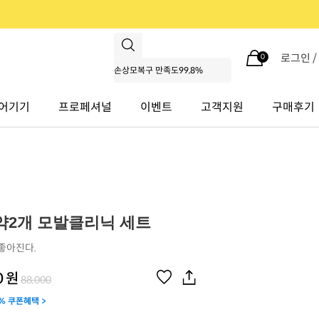
로그인 
0
어기기
프로페셔널
이벤트
고객지원
구매후기
약2개 모발클리닉 세트
좋아진다.
0
원
88,000
% 쿠폰혜택 >