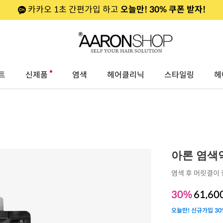
카카오 1초 간편가입 하고
오늘만! 30% 쿠폰 받자!
트
신제품
염색
헤어클리닉
스타일링
헤
아론 염색
염색 후 머릿결이 
30%
61,60
오늘만! 신규가입 30