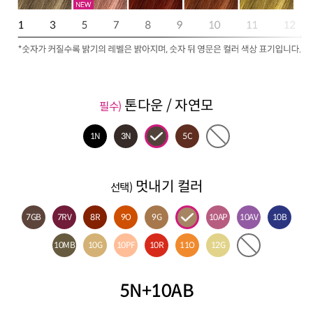
톤다운 / 자연모
필수)
1N
3N
5C
멋내기 컬러
선택)
7GB
7RV
8R
9O
9G
10AP
10AV
10B
10MB
10G
10PF
10R
11O
12G
5N+10AB