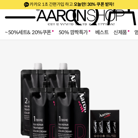
카카오 1초 간편가입 하고
오늘만! 30% 쿠폰 받자!
~50%세트& 20%쿠폰
50% 깜짝특가
베스트
신제품
로페셔널