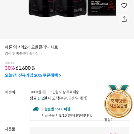
아론 염색약2개 모발클리닉 세트
염색 후 머릿결이 좋아진다.
88,000
30%
61,600
원
오늘만! 신규가입 30% 쿠폰혜택 >
배송비
3,000원
ㅣ 5만원 이상 무료배송
평균
1~2
일 내 도착
(주말, 공휴일 제외)
오늘출발 16:00 마감
지금 주문 시 8/10(월)에 발송됩니다.
창닫기
사은품