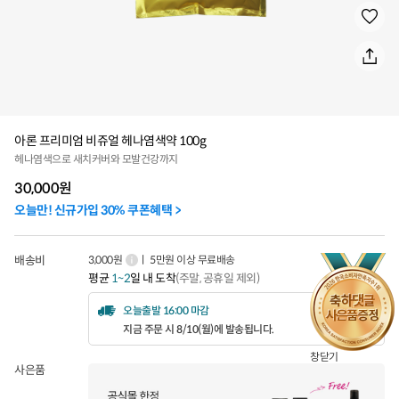
아론 프리미엄 비쥬얼 헤나염색약 100g
헤나염색으로 새치커버와 모발건강까지
30,000
원
오늘만! 신규가입 30% 쿠폰혜택 >
배송비
3,000원
ㅣ 5만원 이상 무료배송
평균
1~2
일 내 도착
(주말, 공휴일 제외)
오늘출발 16:00 마감
지금 주문 시 8/10(월)에 발송됩니다.
창닫기
사은품