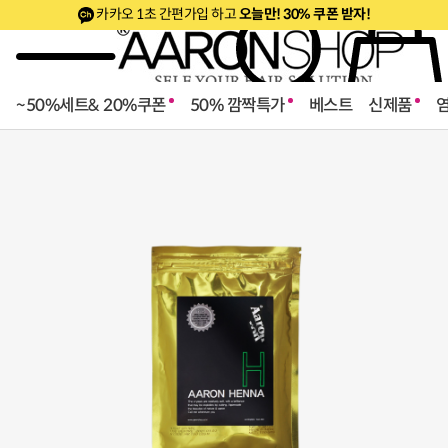
카카오 1초 간편가입 하고
오늘만! 30% 쿠폰 받자!
~50%세트& 20%쿠폰
50% 깜짝특가
베스트
신제품
로페셔널