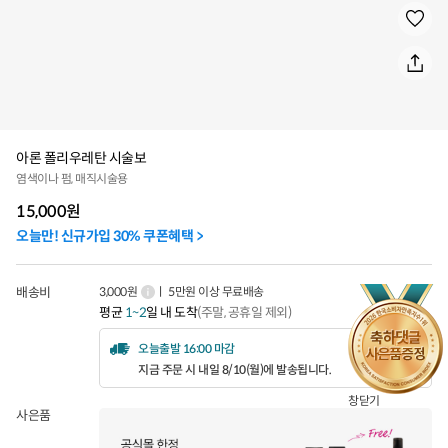
아론 폴리우레탄 시술보
염색이나 펌, 매직시술용
15,000
원
오늘만! 신규가입 30% 쿠폰혜택 >
배송비
3,000원
ㅣ 5만원 이상 무료배송
평균
1~2
일 내 도착
(주말, 공휴일 제외)
오늘출발 16:00 마감
지금 주문 시 내일 8/10(월)에 발송됩니다.
창닫기
사은품