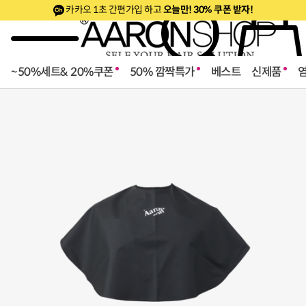
카카오 1초 간편가입 하고
오늘만! 30% 쿠폰 받자!
~50%세트& 20%쿠폰
50% 깜짝특가
베스트
신제품
로페셔널