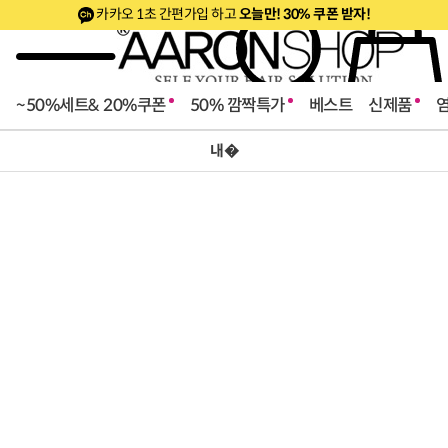
카카오 1초 간편가입 하고
오늘만! 30% 쿠폰 받자!
~50%세트& 20%쿠폰
50% 깜짝특가
베스트
신제품
내�
로페셔널