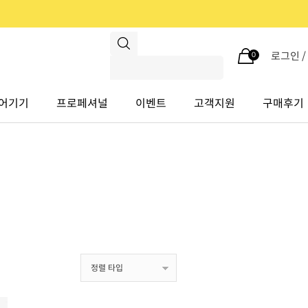
로그인 
0
어기기
프로페셔널
이벤트
고객지원
구매후기
정렬 타입