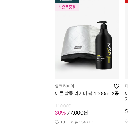
실크 리페어
아론 살롱 리커버 팩 1000ml 2종
110,000
5
30%
77,000원
10
리뷰 :
34,710