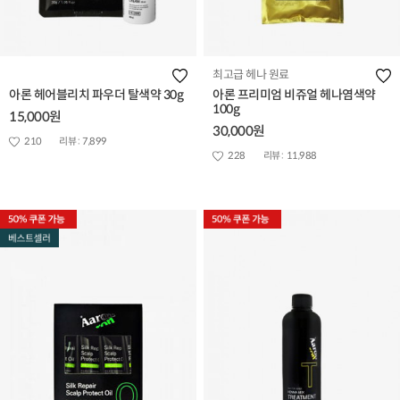
최고급 헤나 원료
아론 헤어블리치 파우더 탈색약 30g
아론 프리미엄 비쥬얼 헤나염색약
100g
15,000원
30,000원
210
리뷰 :
7,899
228
리뷰 :
11,988