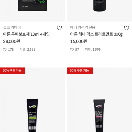
실크 리페어
헤나 염색약 전용
아론 두피보호제 13ml 4개입
아론 헤나 믹스 트리트먼트 300g
28,000원
15,000원
178
리뷰 :
2,361
57
리뷰 :
1,599