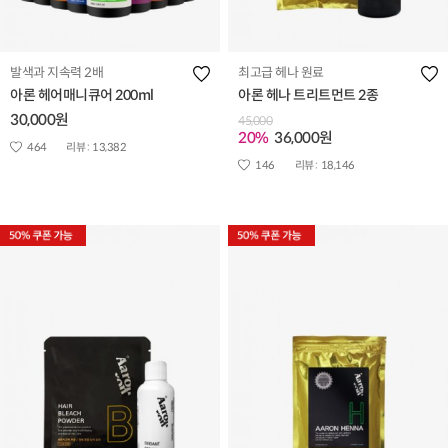
발색과 지속력 2배
최고급 헤나 원료
아론 헤어매니큐어 200ml
아론 헤나 트리트먼트 2종
30,000원
45,000
20%
36,000원
464
리뷰 :
13,382
146
리뷰 :
18,146