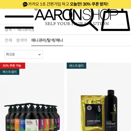
카카오 1초 간편가입 하고
오늘만! 30% 쿠폰 받자!
~50%세트& 20%쿠폰
50% 깜짝특가
베스트
신제품
염색
매니큐어/탈색/헤나
전체
염색약
매니큐어/탈색/헤나
로페셔널