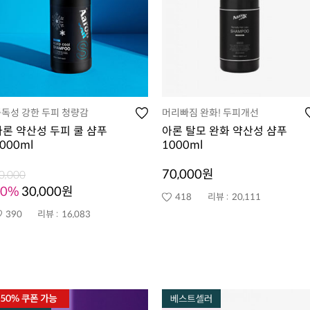
독성 강한 두피 청량감
머리빠짐 완화! 두피개선
아론 약산성 두피 쿨 샴푸
아론 탈모 완화 약산성 샴푸
000ml
1000ml
70,000원
0,000
50%
30,000원
418
리뷰 :
20,111
390
리뷰 :
16,083