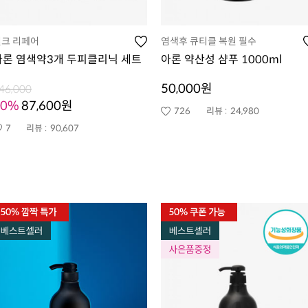
실크 리페어
염색후 큐티클 복원 필수
아론 염색약3개 두피클리닉 세트
아론 약산성 샴푸 1000ml
50,000원
46,000
40%
87,600원
726
리뷰 :
24,980
7
리뷰 :
90,607