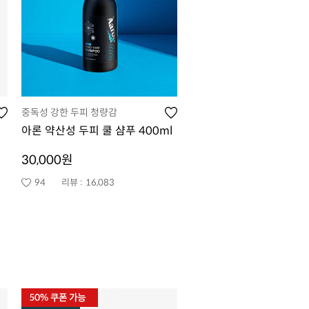
중독성 강한 두피 청량감
아론 약산성 두피 쿨 샴푸 400ml
30,000원
94
리뷰 :
16,083