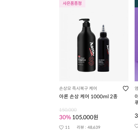
손상모 즉시복구 케어
염
아론 손상 케어 1000ml 2종
푸
150,000
3
30%
105,000원
11
리뷰 :
48,639