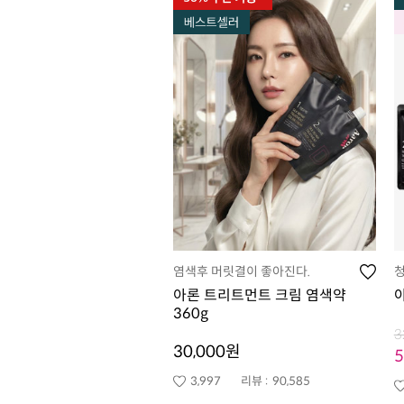
염색후 머릿결이 좋아진다.
청
아론 트리트먼트 크림 염색약
360g
3
30,000원
3,997
리뷰 :
90,585