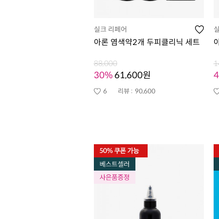
실크 리페어
아론 염색약2개 두피클리닉 세트
88,000
1
30%
61,600원
6
리뷰 :
90,600