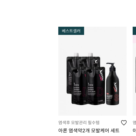
염색후 모발관리 필수템
아론 염색약2개 모발케어 세트