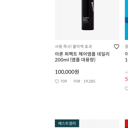
사용 즉시! 물미역 효과
중
아론 퍼펙트 헤어앰플 데일리
200ml (앰플 대용량)
1
100,000원
6
709
리뷰 :
19,285