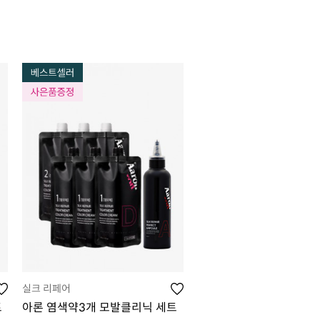
실크 리페어
트
아론 염색약3개 모발클리닉 세트