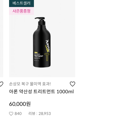
손상모 복구 물미역 효과!
아론 약산성 트리트먼트 1000ml
60,000원
840
리뷰 :
28,953