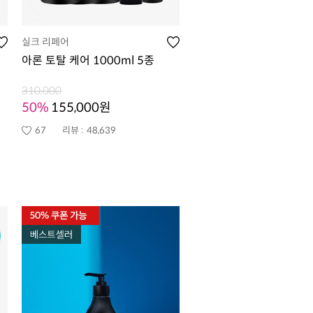
실크 리페어
아론 토탈 케어 1000ml 5종
310,000
50%
155,000원
67
리뷰 :
48,639