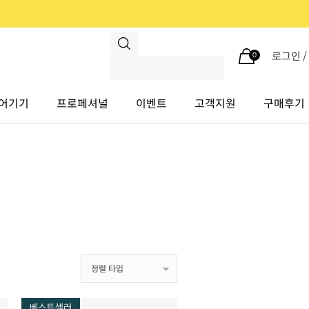
로그인 
0
어기기
프로페셔널
이벤트
고객지원
구매후기
정렬 타입