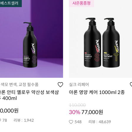
색모 변색, 교정 필수품
실크 리페어
아론 안티 옐로우 약산성 보색샴
아론 영양 케어 1000ml 2종
 400ml
110,000
0,000원
30%
77,000원
78
리뷰 :
1,942
548
리뷰 :
48,639