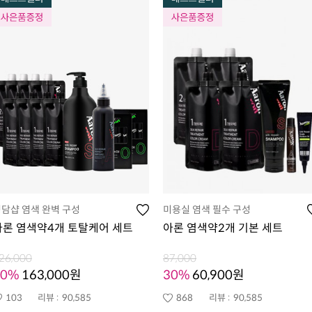
담샵 염색 완벽 구성
미용실 염색 필수 구성
아론 염색약4개 토탈케어 세트
아론 염색약2개 기본 세트
26,000
87,000
50%
163,000원
30%
60,900원
103
리뷰 :
90,585
868
리뷰 :
90,585